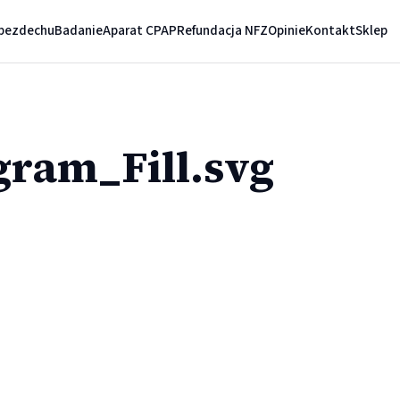
bezdechu
Badanie
Aparat CPAP
Refundacja NFZ
Opinie
Kontakt
Sklep
gram_Fill.svg