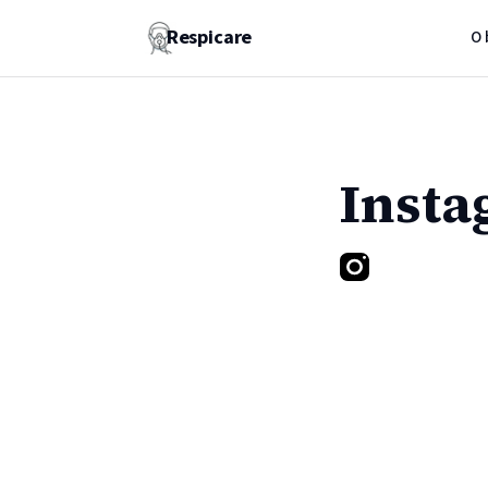
Respicare
O 
Insta