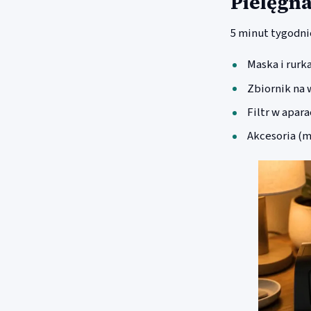
Pielęgna
5 minut tygodn
Maska i rurk
Zbiornik na 
Filtr w apar
Akcesoria (m