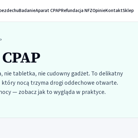
bezdechu
Badanie
Aparat CPAP
Refundacja NFZ
Opinie
Kontakt
Sklep
P
 CPAP
a, nie tabletka, nie cudowny gadżet. To delikatny
, który nocą trzyma drogi oddechowe otwarte.
 nocy — zobacz jak to wygląda w praktyce.