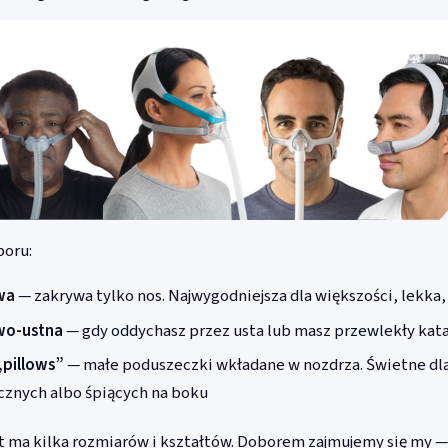
boru:
wa
— zakrywa tylko nos. Najwygodniejsza dla większości, lekka,
wo-ustna
— gdy oddychasz przez usta lub masz przewlekły kat
„pillows”
— małe poduszeczki wkładane w nozdrza. Świetne dl
cznych albo śpiących na boku
 ma kilka rozmiarów i kształtów. Doborem zajmujemy się my —