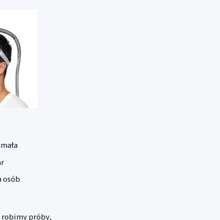
 mała
ar
a osób
 robimy próby,