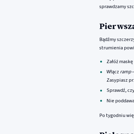
sprawdzamy szcz
Pierwsza
Bądźmy szczerzy
strumienia powi
Załóż maskę
Włącz
ramp
—
Zasypiasz pr
Sprawdź, czy
Nie poddawaj
Po tygodniu wię