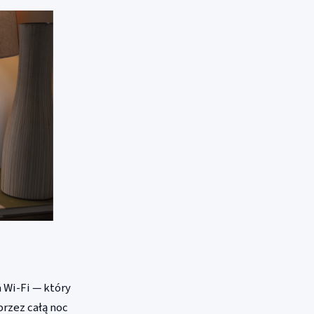
 Wi-Fi — który
przez całą noc