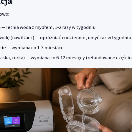
cja
iowo:
a — letnia woda z mydłem, 1-2 razy w tygodniu
wodę (nawilżacz) — opróżniać codziennie, umyć raz w tygodniu
acie — wymiana co 1-3 miesiące
aska, rurka) — wymiana co 6-12 miesięcy (refundowane części