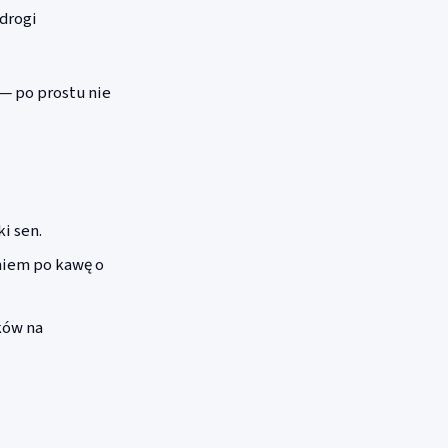
 drogi
— po prostu nie
i sen.
iem po kawę o
ków na