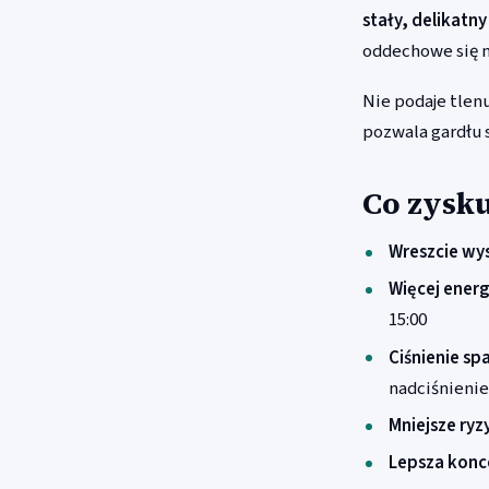
stały, delikatn
oddechowe się n
Nie podaje tlen
pozwala gardłu 
Co zysku
Wreszcie wys
Więcej energ
15:00
Ciśnienie sp
nadciśnienie
Mniejsze ryz
Lepsza konc