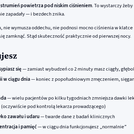
y strumień powietrza pod niskim ciśnieniem
. To wystarczy żeby
ie zapadały — i bezdech znika.
u, nie wymusza oddechu, nie podnosi mocno ciśnienia w klatce 
się zamknąć. Stąd skuteczność praktycznie od pierwszej nocy.
jesz
ypiasz się
— zamiast wybudzeń co 2 minuty masz ciągły, głębok
ii w ciągu dnia
— koniec z popołudniowym zmęczeniem, sięgan
ada
— wielu pacjentów po kilku tygodniach zmniejsza dawki le
 (oczywiście pod kontrolą lekarza prowadzącego)
yko zawału i udaru
— twarde dane z badań klinicznych
entracja i pamięć
— w ciągu dnia funkcjonujesz „normalnie”