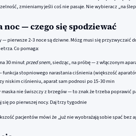
elność, zmieniamy jeśli coś nie pasuje. Nie wybieracz „na ślep
 noc — czego się spodziewać
 — pierwsze 2-3 noce są dziwne. Mózg musi się przyzwyczaić d
etrza. Co pomaga:
 na 30 minut
przed snem
, siedząc, na próbę — z włączonym apa
 funkcja stopniowego narastania ciśnienia (większość aparató
zy niskim ciśnieniu, aparat sam podnosi po 15-30 min
 maska nie świszczy z brzegów — to znak że trzeba poprawić p
 się po pierwszej nocy. Daj trzy tygodnie
kszość pacjentów mówi że „już nie wyobrażają sobie spać bez a