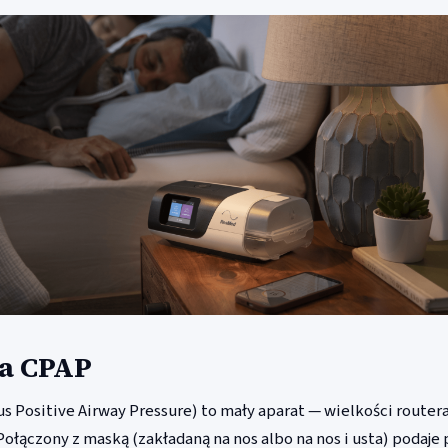
ła CPAP
s Positive Airway Pressure) to mały aparat — wielkości routera
 Połączony z maską (zakładaną na nos albo na nos i usta) podaje 