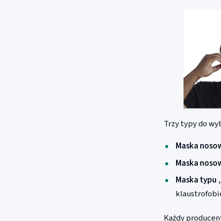
Trzy typy do wy
Maska noso
Maska noso
Maska typu 
klaustrofobi
Każdy producent