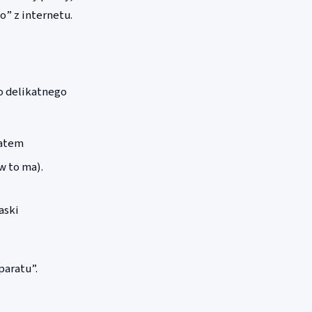
o” z internetu.
o delikatnego
ratem
w to ma).
aski
paratu”.