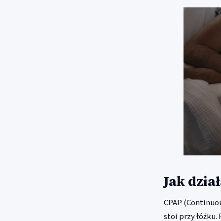
Jak dzia
CPAP (Continuou
stoi przy łóżku.